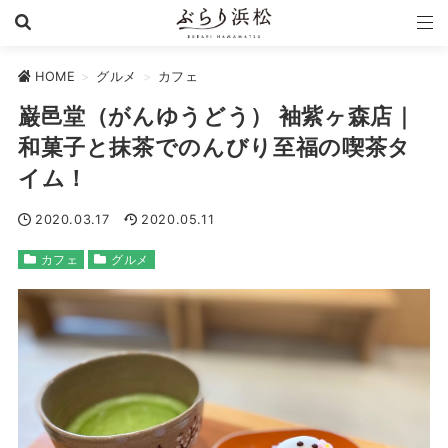
HOME
>
グルメ
>
カフェ
巌邑堂（がんゆうどう） 袖紫ヶ森店｜
和菓子と抹茶でのんびり至福の喫茶タ
イム！
2020.03.17
2020.05.11
カフェ
グルメ